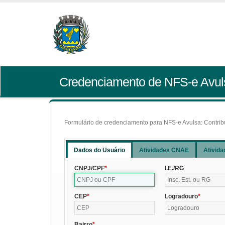
Credenciamento de NFS-e Avul
Formulário de credenciamento para NFS-e Avulsa: Contribui
Dados do Usuário
Atividades CNAE
Ativida
CNPJ/CPF
I.E./RG
CEP
Logradouro
Bairro