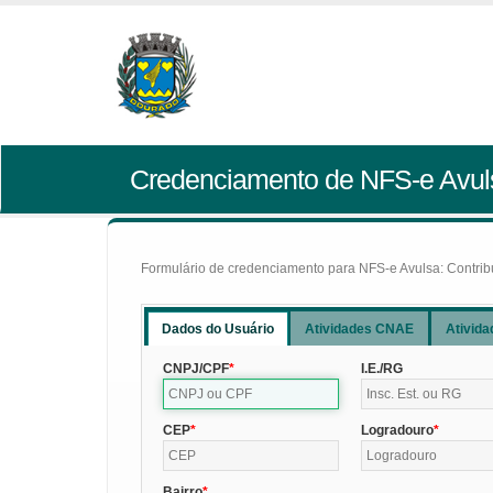
Credenciamento de NFS-e Avul
Formulário de credenciamento para NFS-e Avulsa: Contribui
Dados do Usuário
Atividades CNAE
Ativida
CNPJ/CPF
I.E./RG
CEP
Logradouro
Bairro