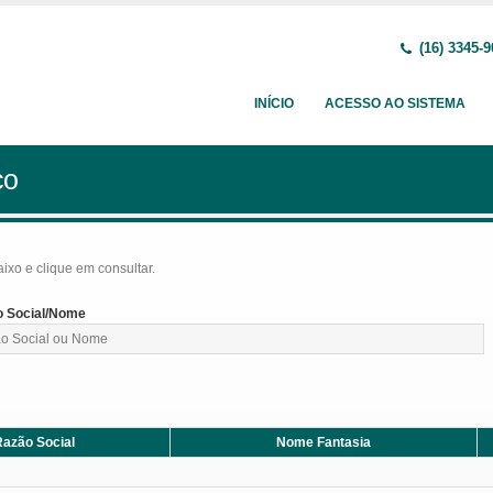
(16) 3345-9
INÍCIO
ACESSO AO SISTEMA
ço
baixo e clique em consultar.
 Social/Nome
azão Social
Nome Fantasia