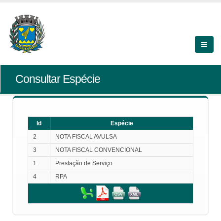
Consultar Espécie
Id
Espécie
2
NOTA FISCAL AVULSA
3
NOTA FISCAL CONVENCIONAL
1
Prestação de Serviço
4
RPA